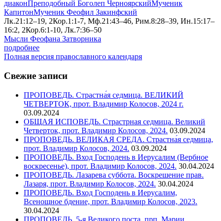
диакон
Преподобный Боголеп Черноярский
Мученик
Капитон
Мученик Феофил Закинфский
Лк.21:12–19, 2Кор.1:1-7, Мф.21:43–46, Рим.8:28–39, Ин.15:17–
16:2, 2Кор.6:1-10, Лк.7:36–50
Мысли Феофана Затворника
подробнее
Полная версия православного календаря
Свежие записи
ПРОПОВЕДЬ. Страстна́я седмица. ВЕЛИКИЙ
ЧЕТВЕРТОК, прот. Владимир Колосов, 2024 г.
03.09.2024
ОБЩАЯ ИСПОВЕДЬ. Страстрная седмица. Великий
Четверток, прот. Владимир Колосов, 2024.
03.09.2024
ПРОПОВЕДЬ. ВЕЛИКАЯ СРЕДА. Страстна́я седмица,
прот. Владимир Колосов, 2024.
03.09.2024
ПРОПОВЕДЬ. Вход Господень в Иерусалим (Вербное
воскресенье), прот. Владимир Колосов, 2024.
30.04.2024
ПРОПОВЕДЬ. Лазарева суббота. Воскрешение прав.
Лазаря, прот. Владимир Колосов, 2024.
30.04.2024
ПРОПОВЕДЬ. Вход Господень в Иерусалим,
Всенощное бдение, прот. Владимир Колосов, 2023.
30.04.2024
ПРОПОВЕДЬ. 5-я Великого поста, прп. Марии