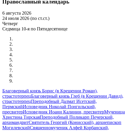
Православный календарь
6 августа 2026
24 июля 2026 (по ст.ст.)
Четверг
Седмица 10-я по Пятидесятнице
Благоверный князь Борис (в Крещении Роман),
страстотерпец
Благоверный князь Глеб (в Крещении Давид),
страстотерпец
Преподобный Далмат Исетский,
Пермский
Исповедник Николай Понгильский,
пресвитер
Исповедник Иоанн Калинин, пресвитер
Мученица
Христина Тирская
Преподобный Поликарп Печерский,
архимандрит
Святитель Георгий (Конисский), архиепископ
Могилевский
Священномученик Алфей Корбанский,