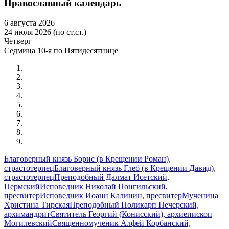
Православный календарь
6 августа 2026
24 июля 2026 (по ст.ст.)
Четверг
Седмица 10-я по Пятидесятнице
Благоверный князь Борис (в Крещении Роман),
страстотерпец
Благоверный князь Глеб (в Крещении Давид),
страстотерпец
Преподобный Далмат Исетский,
Пермский
Исповедник Николай Понгильский,
пресвитер
Исповедник Иоанн Калинин, пресвитер
Мученица
Христина Тирская
Преподобный Поликарп Печерский,
архимандрит
Святитель Георгий (Конисский), архиепископ
Могилевский
Священномученик Алфей Корбанский,