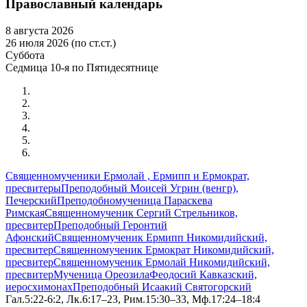
Православный календарь
8 августа 2026
26 июля 2026 (по ст.ст.)
Суббота
Седмица 10-я по Пятидесятнице
Священномученики Ермолай , Ермипп и Ермократ,
пресвитеры
Преподобный Моисей Угрин (венгр),
Печерский
Преподобномученица Параскева
Римская
Священномученик Сергий Стрельников,
пресвитер
Преподобный Геронтий
Афонский
Священномученик Ермипп Никомидийский,
пресвитер
Священномученик Ермократ Никомидийский,
пресвитер
Священномученик Ермолай Никомидийский,
пресвитер
Мученица Ореозила
Феодосий Кавказский,
иеросхимонах
Преподобный Исаакий Святогорский
Гал.5:22-6:2, Лк.6:17–23, Рим.15:30–33, Мф.17:24–18:4