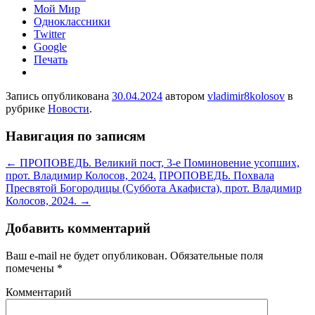
Мой Мир
Одноклассники
Twitter
Google
Печать
Запись опубликована
30.04.2024
автором
vladimir8kolosov
в
рубрике
Новости
.
Навигация по записям
←
ПРОПОВЕДЬ. Великий пост, 3-е Поминовение усопших,
прот. Владимир Колосов, 2024.
ПРОПОВЕДЬ. Похвала
Пресвятой Богородицы (Суббота Акафиста), прот. Владимир
Колосов, 2024.
→
Добавить комментарий
Ваш e-mail не будет опубликован.
Обязательные поля
помечены
*
Комментарий