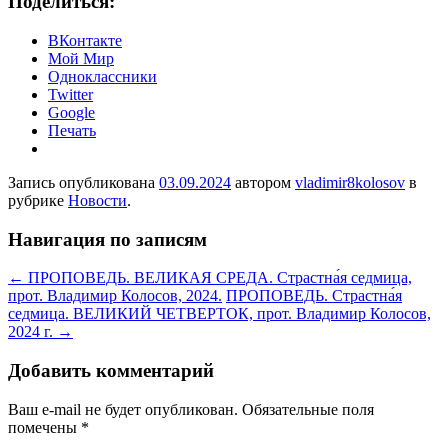
Поделиться:
ВКонтакте
Мой Мир
Одноклассники
Twitter
Google
Печать
Запись опубликована
03.09.2024
автором
vladimir8kolosov
в
рубрике
Новости
.
Навигация по записям
←
ПРОПОВЕДЬ. ВЕЛИКАЯ СРЕДА. Страстна́я седмица,
прот. Владимир Колосов, 2024.
ПРОПОВЕДЬ. Страстна́я
седмица. ВЕЛИКИЙ ЧЕТВЕРТОК, прот. Владимир Колосов,
2024 г.
→
Добавить комментарий
Ваш e-mail не будет опубликован.
Обязательные поля
помечены
*