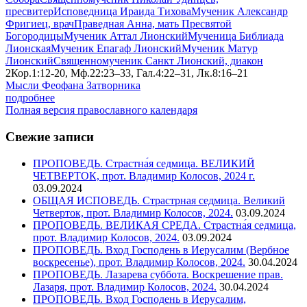
пресвитер
Исповедница Ираида Тихова
Мученик Александр
Фригиец, врач
Праведная Анна, мать Пресвятой
Богородицы
Мученик Аттал Лионский
Мученица Библиада
Лионская
Мученик Епагаф Лионский
Мученик Матур
Лионский
Священномученик Санкт Лионский, диакон
2Кор.1:12-20, Мф.22:23–33, Гал.4:22–31, Лк.8:16–21
Мысли Феофана Затворника
подробнее
Полная версия православного календаря
Свежие записи
ПРОПОВЕДЬ. Страстна́я седмица. ВЕЛИКИЙ
ЧЕТВЕРТОК, прот. Владимир Колосов, 2024 г.
03.09.2024
ОБЩАЯ ИСПОВЕДЬ. Страстрная седмица. Великий
Четверток, прот. Владимир Колосов, 2024.
03.09.2024
ПРОПОВЕДЬ. ВЕЛИКАЯ СРЕДА. Страстна́я седмица,
прот. Владимир Колосов, 2024.
03.09.2024
ПРОПОВЕДЬ. Вход Господень в Иерусалим (Вербное
воскресенье), прот. Владимир Колосов, 2024.
30.04.2024
ПРОПОВЕДЬ. Лазарева суббота. Воскрешение прав.
Лазаря, прот. Владимир Колосов, 2024.
30.04.2024
ПРОПОВЕДЬ. Вход Господень в Иерусалим,