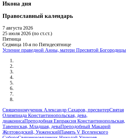
Икона дня
Православный календарь
7 августа 2026
25 июля 2026 (по ст.ст.)
Пятница
Седмица 10-я по Пятидесятнице
Успение праведной Анны, матери Пресвятой Богородицы
Священномученик Александр Сахаров, пресвитер
Святая
Олимпиада Константинопольская, дева,
диакониса
Преподобная Евпраксия Константинопольская,
Тавеннская, Младшая, дева
Преподобный Макарий
Желтоводский, Унженский
Память V Вселенского
Собора
Священномученик Николай Удинцев,